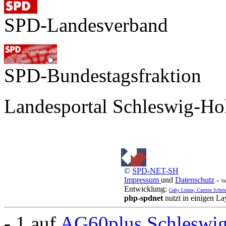
SPD-Landesverband
SPD-Bundestagsfraktion
Landesportal Schleswig-Hol
©
SPD-NET-SH
Impressum
und
Datenschutz
-
Ve
Entwicklung:
Gaby Lönne, Carsten Schrö
php-spdnet
nutzt in einigen L
- 1 auf
AG60plus Schleswig