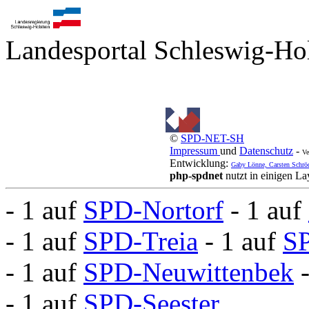
Landesportal Schleswig-Hol
©
SPD-NET-SH
Impressum
und
Datenschutz
-
Ve
Entwicklung:
Gaby Lönne, Carsten Schrö
php-spdnet
nutzt in einigen L
- 1 auf
SPD-Nortorf
- 1 auf
- 1 auf
SPD-Treia
- 1 auf
SP
- 1 auf
SPD-Neuwittenbek
- 1 auf
SPD-Seester