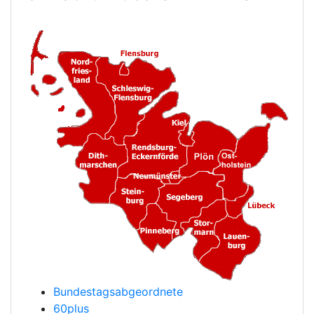
Bundestagsabgeordnete
60plus