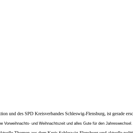
aktion und des SPD Kreisverbandes Schleswig-Flensburg, ist gerade er
iche Vorweihnachts- und Weihnachtszeit und alles Gute für den Jahreswechsel.
r aktuelle Themen aus dem Kreis Schleswig-Flensburg und aktuelle poli