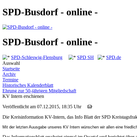
SPD-Busdorf - online -
SPD-Busdorf - online -
SPD-Schleswig-Flensburg
SPD SH
SPD.de
Auswahl
Startseite
Archiv
Termine
Historisches Kalenderblatt
Ehrung zur 50-jährigen Mitgliedschaft
KV Intern erschienen
Veröffentlicht am 07.12.2015, 18:35 Uhr
Die Kreisinformation KV-Intern, das Info Blatt der SPD Kreistagsfr
Mit der letzten Auusgabe unseres KV Intern wünschen wir allen eine friedl
Das Informationsblatt erscheint einmal im Quartal und berichtet übe