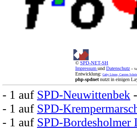
©
SPD-NET-SH
Impressum
und
Datenschutz
-
Ve
Entwicklung:
Gaby Lönne, Carsten Schrö
php-spdnet
nutzt in einigen L
- 1 auf
SPD-Neuwittenbek
- 1 auf
SPD-Krempermarsc
- 1 auf
SPD-Bordesholmer 