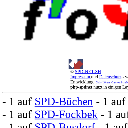
©
SPD-NET-SH
Impressum
und
Datenschutz
-
Ve
Entwicklung:
Gaby Lönne, Carsten Schrö
php-spdnet
nutzt in einigen L
- 1 auf
SPD-Büchen
- 1 au
- 1 auf
SPD-Fockbek
- 1 a
- 1 auf
SPD-Busdorf
- 1 au