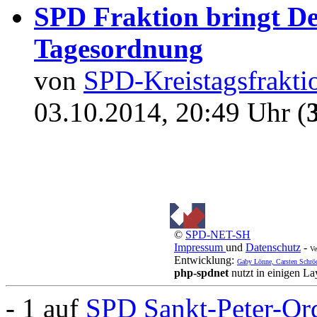
SPD Fraktion bringt D
Tagesordnung
von
SPD-Kreistagsfrakti
03.10.2014, 20:49 Uhr (
©
SPD-NET-SH
Impressum
und
Datenschutz
-
Ve
Entwicklung:
Gaby Lönne, Carsten Schrö
php-spdnet
nutzt in einigen L
- 1 auf
SPD Sankt-Peter-Or