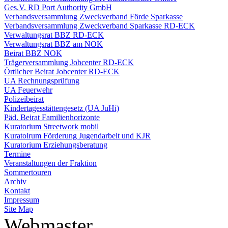
Ges.V. RD Port Authority GmbH
Verbandsversammlung Zweckverband Förde Sparkasse
Verbandsversammlung Zweckverband Sparkasse RD-ECK
Verwaltungsrat BBZ RD-ECK
Verwaltungsrat BBZ am NOK
Beirat BBZ NOK
Trägerversammlung Jobcenter RD-ECK
Örtlicher Beirat Jobcenter RD-ECK
UA Rechnungsprüfung
UA Feuerwehr
Polizeibeirat
Kindertagesstättengesetz (UA JuHi)
Päd. Beirat Familienhorizonte
Kuratorium Streetwork mobil
Kuratoirum Förderung Jugendarbeit und KJR
Kuratorium Erziehungsberatung
Termine
Veranstaltungen der Fraktion
Sommertouren
Archiv
Kontakt
Impressum
Site Map
Webmaster