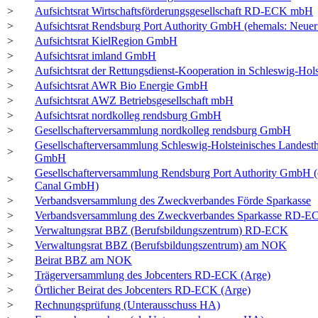
>
Aufsichtsrat Wirtschaftsförderungsgesellschaft RD-ECK mbH
>
Aufsichtsrat Rendsburg Port Authority GmbH (ehemals: Neue
>
Aufsichtsrat KielRegion GmbH
>
Aufsichtsrat imland GmbH
>
Aufsichtsrat der Rettungsdienst-Kooperation in Schleswig-H
>
Aufsichtsrat AWR Bio Energie GmbH
>
Aufsichtsrat AWZ Betriebsgesellschaft mbH
>
Aufsichtsrat nordkolleg rendsburg GmbH
>
Gesellschafterversammlung nordkolleg rendsburg GmbH
Gesellschafterversammlung Schleswig-Holsteinisches Landesth
>
GmbH
Gesellschafterversammlung Rendsburg Port Authority GmbH (
>
Canal GmbH)
>
Verbandsversammlung des Zweckverbandes Förde Sparkasse
>
Verbandsversammlung des Zweckverbandes Sparkasse RD-E
>
Verwaltungsrat BBZ (Berufsbildungszentrum) RD-ECK
>
Verwaltungsrat BBZ (Berufsbildungszentrum) am NOK
>
Beirat BBZ am NOK
>
Trägerversammlung des Jobcenters RD-ECK (Arge)
>
Örtlicher Beirat des Jobcenters RD-ECK (Arge)
>
Rechnungsprüfung (Unterausschuss HA)