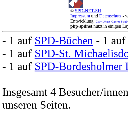
©
SPD-NET-SH
Impressum
und
Datenschutz
-
Ve
Entwicklung:
Gaby Lönne, Carsten Schrö
php-spdnet
nutzt in einigen L
- 1 auf
SPD-Büchen
- 1 au
- 1 auf
SPD-St. Michaelisd
- 1 auf
SPD-Bordesholmer 
Insgesamt 4 Besucher/innen 
unseren Seiten.