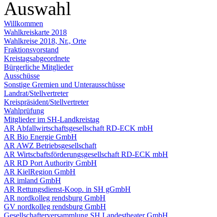
Auswahl
Willkommen
Wahlkreiskarte 2018
Wahlkreise 2018, Nr., Orte
Fraktionsvorstand
Kreistagsabgeordnete
Bürgerliche Mitglieder
Ausschüsse
Sonstige Gremien und Unterausschüsse
Landrat/Stellvertreter
Kreispräsident/Stellvertreter
Wahlprüfung
Mitglieder im SH-Landkreistag
AR Abfallwirtschaftsgesellschaft RD-ECK mbH
AR Bio Energie GmbH
AR AWZ Betriebsgesellschaft
AR Wirtscbaftsförderungsgesellschaft RD-ECK mbH
AR RD Port Authority GmbH
AR KielRegion GmbH
AR imland GmbH
AR Rettungsdienst-Koop. in SH gGmbH
AR nordkolleg rendsburg GmbH
GV nordkolleg rendsburg GmbH
Gesellschafterversammlung SH Landestheater GmbH