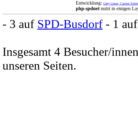
Entwicklung:
Gaby Lönne, Carsten Schrö
php-spdnet
nutzt in einigen L
- 3 auf
SPD-Busdorf
- 1 au
Insgesamt 4 Besucher/innen 
unseren Seiten.