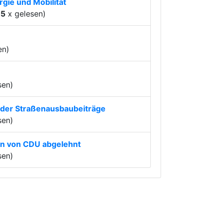
gie und Mobilität
15
x gelesen)
en)
sen)
 der Straßenausbaubeiträge
sen)
en von CDU abgelehnt
sen)