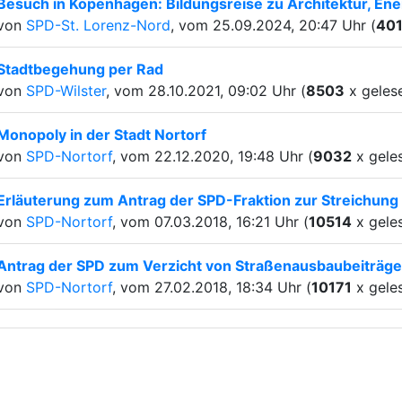
Besuch in Kopenhagen: Bildungsreise zu Architektur, Ener
von
SPD-St. Lorenz-Nord
, vom 25.09.2024, 20:47 Uhr (
40
Stadtbegehung per Rad
von
SPD-Wilster
, vom 28.10.2021, 09:02 Uhr (
8503
x geles
Monopoly in der Stadt Nortorf
von
SPD-Nortorf
, vom 22.12.2020, 19:48 Uhr (
9032
x gele
Erläuterung zum Antrag der SPD-Fraktion zur Streichung
von
SPD-Nortorf
, vom 07.03.2018, 16:21 Uhr (
10514
x gele
Antrag der SPD zum Verzicht von Straßenausbaubeiträg
von
SPD-Nortorf
, vom 27.02.2018, 18:34 Uhr (
10171
x gele