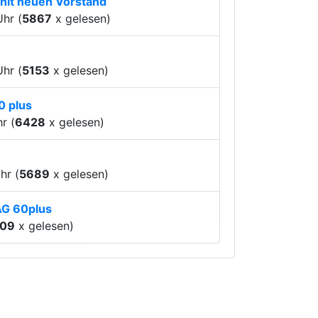
hlt neuen Vorstand
hr (
5867
x gelesen)
hr (
5153
x gelesen)
0 plus
r (
6428
x gelesen)
hr (
5689
x gelesen)
AG 60plus
09
x gelesen)