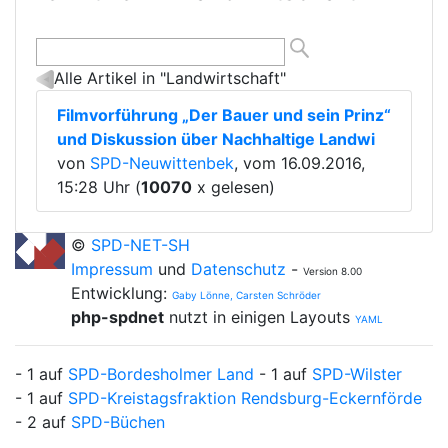
Alle Artikel in "Landwirtschaft"
Filmvorführung „Der Bauer und sein Prinz“
und Diskussion über Nachhaltige Landwi
von
SPD-Neuwittenbek
, vom 16.09.2016,
15:28 Uhr (
10070
x gelesen)
©
SPD-NET-SH
Impressum
und
Datenschutz
-
Version 8.00
Entwicklung:
Gaby Lönne, Carsten Schröder
php-spdnet
nutzt in einigen Layouts
YAML
- 1 auf
SPD-Bordesholmer Land
- 1 auf
SPD-Wilster
- 1 auf
SPD-Kreistagsfraktion Rendsburg-Eckernförde
- 2 auf
SPD-Büchen