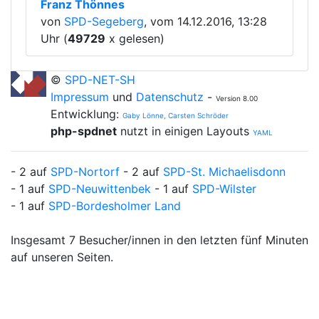
Franz Thönnes
von
SPD-Segeberg
, vom 14.12.2016, 13:28
Uhr (
49729
x gelesen)
©
SPD-NET-SH
Impressum
und
Datenschutz
-
Version 8.00
Entwicklung:
Gaby Lönne, Carsten Schröder
php-spdnet
nutzt in einigen Layouts
YAML
- 2 auf
SPD-Nortorf
- 2 auf
SPD-St. Michaelisdonn
- 1 auf
SPD-Neuwittenbek
- 1 auf
SPD-Wilster
- 1 auf
SPD-Bordesholmer Land
Insgesamt 7 Besucher/innen in den letzten fünf Minuten
auf unseren Seiten.