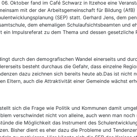
06. Oktober fand im Café Schwarz in Itzehoe eine Verans
einsam mit der der Arbeitsgemeinschaft für Bildung (AfB)
ulentwicklungsplanung (SEP) statt. Gerhard Jens, dem pens
samtschule, dem ehemaligen Schulaufsichtsbeamten und e
lt ein Impulsreferat zu dem Thema und dessen gesetzlich
ingt durch den demografischen Wandel einerseits und durc
ererseits besteht durchaus die Gefahr, dass einzelne Regio
denzen dazu zeichnen sich bereits heute ab.Das ist nicht n
en Eltern, auch die Attraktivität einer Gemeinde wächst er
stellt sich die Frage wie Politik und Kommunen damit umgeh
blem verschwindet nicht von alleine, auch wenn man noch
tünde die Möglichkeit das Instrument des Schulentwicklung
zen. Bisher dient es eher dazu die Probleme und Tendenze