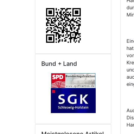
Han
dur
Min
Ein
hat
von
Kre
Bund + Land
und
auc
ein
Auc
Dis
Han