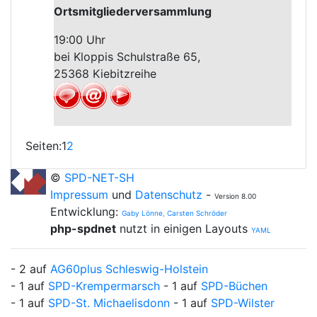
Ortsmitgliederversammlung
19:00 Uhr
bei Kloppis Schulstraße 65,
25368 Kiebitzreihe
Seiten:
1
2
©
SPD-NET-SH
Impressum
und
Datenschutz
-
Version 8.00
Entwicklung:
Gaby Lönne, Carsten Schröder
php-spdnet
nutzt in einigen Layouts
YAML
- 2 auf
AG60plus Schleswig-Holstein
- 1 auf
SPD-Krempermarsch
- 1 auf
SPD-Büchen
- 1 auf
SPD-St. Michaelisdonn
- 1 auf
SPD-Wilster