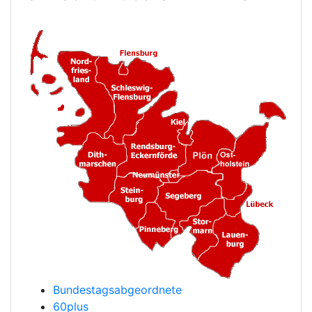
Bundestagsabgeordnete
60plus