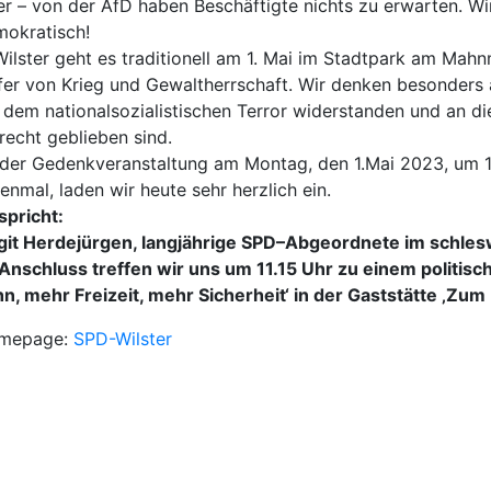
er – von der AfD haben Beschäftigte nichts zu erwarten. Wi
okratisch!
Wilster geht es traditionell am 1. Mai im Stadtpark am Ma
er von Krieg und Gewaltherrschaft. Wir denken besonders 
 dem nationalsozialistischen Terror widerstanden und an di
recht geblieben sind.
der Gedenkveranstaltung am Montag, den 1.Mai 2023, um 1
enmal, laden wir heute sehr herzlich ein.
spricht:
git Herdejürgen, langjährige SPD–Abgeordnete im schles
Anschluss treffen wir uns um 11.15 Uhr zu einem politis
n, mehr Freizeit, mehr Sicherheit‘ in der Gaststätte ‚Zu
mepage:
SPD-Wilster