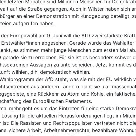
den letzten Monaten sind Millionen Menschen für Demokrat
alt auf die Straße gegangen. Auch in Wilster haben sich a
bürger an einer Demonstration mit Kundgebung beteiligt, zu
teien aufgerufen haben.
 der Europawahl am 9. Juni will die AfD zweitstärkste Kraf
 Erstwähler*innen abgesehen. Gerade wurde das Wahlalter 
enkt, es stimmen mehr junge Menschen zum ersten Mal ab.
 gerade sie zu erreichen. Für sie ist es besonders schwer 
htsextremen Aussagen zu unterscheiden. Jetzt kommt es d
unft wählen, d.h. demokratisch wählen.
Wahlprogramm der AfD steht, was sie mit der EU wirklich v
htsextremen aus anderen Ländern plant sie u.a.: massenha
egsgebiete, eine Rückkehr zu Atom und Kohle, ein faktisch
chaffung des Europäischen Parlaments.
mal mehr geht es um das Eintreten für eine starke Demokra
 Lösung für die aktuellen Herausforderungen liegt im Mitei
r ist: Die Rassisten und Rechtspopulisten vertreten nicht di
ne, sichere Arbeit, Arbeitnehmerrechte, bezahlbare Wohnun