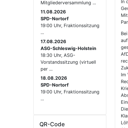
In 
Mitgliederversammlung ...
Gew
11.08.2026
Mit
SPD-Nortorf
Par
19:00 Uhr, Fraktionssitzung
...
Bei
auf
17.08.2026
ges
ASG-Schleswig-Holstein
AfD
18:30 Uhr, ASG-
rec
Vorstandssitzung (virtuell
Zuk
per ...
Im 
18.08.2026
Rec
SPD-Nortorf
Kri
19:00 Uhr, Fraktionssitzung
Abs
...
Ein
Die
Kla
Löh
QR-Code