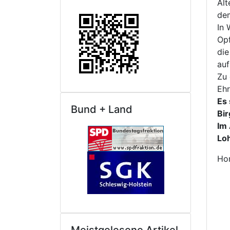
Alt
dem
In 
Opf
die
auf
Zu 
Ehr
Es 
Bund + Land
Bir
Im 
Loh
Ho