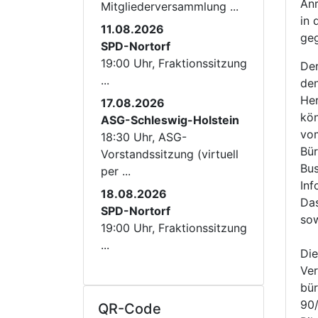
Anr
Mitgliederversammlung ...
in 
11.08.2026
ge
SPD-Nortorf
19:00 Uhr, Fraktionssitzung
Der
...
den
Her
17.08.2026
kön
ASG-Schleswig-Holstein
vom
18:30 Uhr, ASG-
Bür
Vorstandssitzung (virtuell
Bus
per ...
Inf
18.08.2026
Das
SPD-Nortorf
so
19:00 Uhr, Fraktionssitzung
...
Die
Ver
bür
90/
QR-Code