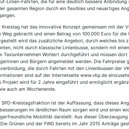
uf-Linien-Fahrten, die für eine deutlich bessere Anbindu
der gesamten Region durch ein flexibles und neuartiges Ang
gangen.
 Kreistag hat das innovative Konzept gemeinsam mit der
 Weg gebracht und einen Betrag von 100.000 Euro für die
gestellt wird das zusätzliche Angebot, durch welches bis 
nten, nicht durch klassische Linienbusse, sondern mit eine
 Taxiunternehmen Wohlert durchgeführt und müssen dort 
gerinnen und Bürgern angemeldet werden. Die Fahrpreise 
verbindung, die durch Fahrten mit den Linienbussen der 
ormationen sind auf der Internetseite www.vkp.de einzuseh
 Projekt wird für 2 Jahre eingeführt und ermöglicht ergä
wie auch am Wochenende.
 SPD-Kreistagsfraktion ist der Auffassung, dass dieses An
besserungen im ländlichen Raum sorgen wird und einen wich
gerfreundliche Mobilität darstellt. Aus dieser Überzeugung
Die Grünen und der FWG bereits im Jahr 2015 Anträge gest