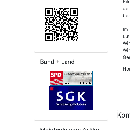
Pil
den
be
Im 
Lüt
Wir
Wil
Ges
Bund + Land
Ho
Kom