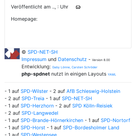
Veröffentlicht am .., : Uhr
Homepage:
©
SPD-NET-SH
Impressum
und
Datenschutz
-
Version 8.00
Entwicklung:
Gaby Lönne, Carsten Schröder
php-spdnet
nutzt in einigen Layouts
YAML
- 1 auf
SPD-Wilster
- 2 auf
AfB Schleswig-Holstein
- 2 auf
SPD-Treia
- 1 auf
SPD-NET-SH
- 1 auf
SPD-Herzhorn
- 2 auf
SPD Kölln-Reisiek
- 2 auf
SPD-Langwedel
- 1 auf
SPD-Brande-Hörnerkirchen
- 1 auf
SPD-Nortorf
- 1 auf
SPD-Horst
- 1 auf
SPD-Bordesholmer Land
- 1 auf
SPD-Westensee