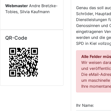
Webmaster
Andre Bretzke-
Genau das soll au
Tobies, Silvia Kaufmann
Schröder, Hauptad
Dienstleistungen f
Genossinnen und G
eingetragenen Ver
QR-Code
werden und die ge
SPD in Kiel vollz
Alle Felder mü
Wir weisen dara
und veröffentli
Die eMail-Adress
um maschinelle
Ihre momentane
Ihr Name: