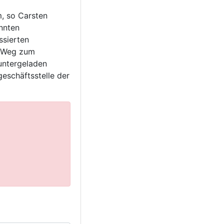
m, so Carsten
nnten
ssierten
m Weg zum
runtergeladen
eschäftsstelle der