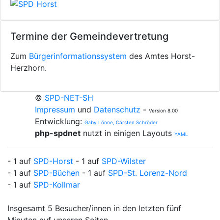
Termine der Gemeindevertretung
Zum
Bürgerinformationssystem
des Amtes Horst-
Herzhorn.
©
SPD-NET-SH
Impressum
und
Datenschutz
-
Version 8.00
Entwicklung:
Gaby Lönne, Carsten Schröder
php-spdnet
nutzt in einigen Layouts
YAML
- 1 auf
SPD-Horst
- 1 auf
SPD-Wilster
- 1 auf
SPD-Büchen
- 1 auf
SPD-St. Lorenz-Nord
- 1 auf
SPD-Kollmar
Insgesamt 5 Besucher/innen in den letzten fünf
Minuten auf unseren Seiten.