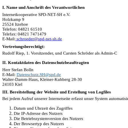
I. Name und Anschrift des Verantwortlichen
Internetkooperative SPD-NET-SH e.V.
Holzkamp 9
25524 Itzehoe
Telefon: 04821 61510
Telefax: 04821 7471479
E-Mail:
schroeder@spd-net-sh.de
Vertretungsberechtigt:
Rudolf Riep, 1. Vorsitzender, und Carsten Schröder als Admin-C
II. Kontaktdaten des Datenschutzbeauftragten
Herr Stefan Bolln
E-Mail:
Datenschutz.SH@spd.de
Walter-Damm-Haus, Kleiner-Kuhberg 28-30
24103 Kiel
III. Bereitstellung der Website und Erstellung von Logfiles
Bei jedem Aufruf unserer Internetseite erfasst unser System automat
Datum und Uhrzeit des Zugriffes
Die IP-Adresse des Nutzers
Die Betriebssystemversion des Nutzers
Der Browsertyp des Nutzers