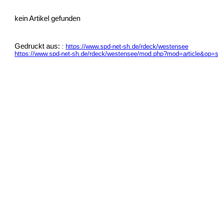
kein Artikel gefunden
Gedruckt aus:
:
https://www.spd-net-sh.de/rdeck/westensee
https://www.spd-net-sh.de/rdeck/westensee/mod.php?mod=article&op