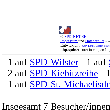
©
SPD-NET-SH
Impressum
und
Datenschutz
-
Ve
Entwicklung:
Gaby Lönne, Carsten Schrö
php-spdnet
nutzt in einigen L
- 1 auf
SPD-Wilster
- 1 auf
- 2 auf
SPD-Kiebitzreihe
- 
- 1 auf
SPD-St. Michaelisd
Insgesamt 7 Besucher/innen 