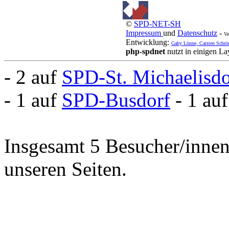
©
SPD-NET-SH
Impressum
und
Datenschutz
-
Ve
Entwicklung:
Gaby Lönne, Carsten Schrö
php-spdnet
nutzt in einigen L
- 2 auf
SPD-St. Michaelisd
- 1 auf
SPD-Busdorf
- 1 au
Insgesamt 5 Besucher/innen 
unseren Seiten.