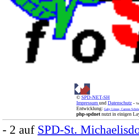
©
SPD-NET-SH
Impressum
und
Datenschutz
-
Ve
Entwicklung:
Gaby Lönne, Carsten Schrö
php-spdnet
nutzt in einigen L
- 2 auf
SPD-St. Michaelisd