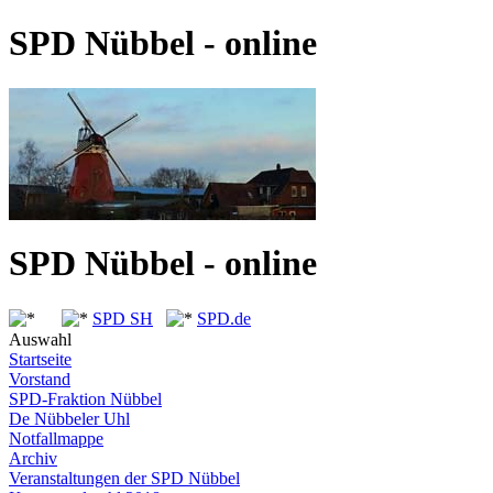
SPD Nübbel - online
SPD Nübbel - online
SPD SH
SPD.de
Auswahl
Startseite
Vorstand
SPD-Fraktion Nübbel
De Nübbeler Uhl
Notfallmappe
Archiv
Veranstaltungen der SPD Nübbel