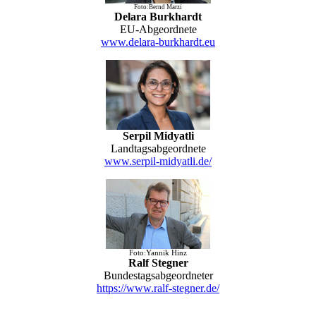
Foto:Bernd Marzi
Delara Burkhardt
EU-Abgeordnete
www.delara-burkhardt.eu
Serpil Midyatli
Landtagsabgeordnete
www.serpil-midyatli.de/
Foto:Yannik Hinz
Ralf Stegner
Bundestagsabgeordneter
https://www.ralf-stegner.de/