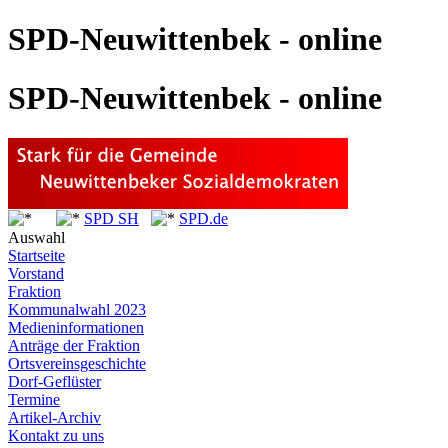
SPD-Neuwittenbek - online
SPD-Neuwittenbek - online
SPD SH
SPD.de
Auswahl
Startseite
Vorstand
Fraktion
Kommunalwahl 2023
Medieninformationen
Anträge der Fraktion
Ortsvereinsgeschichte
Dorf-Geflüster
Termine
Artikel-Archiv
Kontakt zu uns