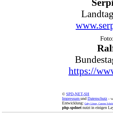
Serpi
Landtag
www.serp
Foto
Ral
Bundesta
https://www
©
SPD-NET-SH
Impressum
und
Datenschutz
-
Ve
Entwicklung:
Gaby Lönne, Carsten Schrö
php-spdnet
nutzt in einigen L