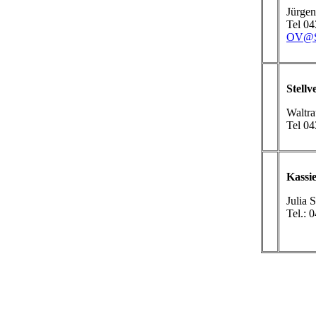
Jürgen
Tel 0
OV@SP
Stellv
Waltra
Tel 0
Kassie
Julia 
Tel.: 