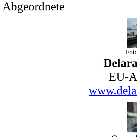
Abgeordnete
Fot
Delar
EU-A
www.delar