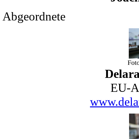
Abgeordnete
Fot
Delar
EU-A
www.delar