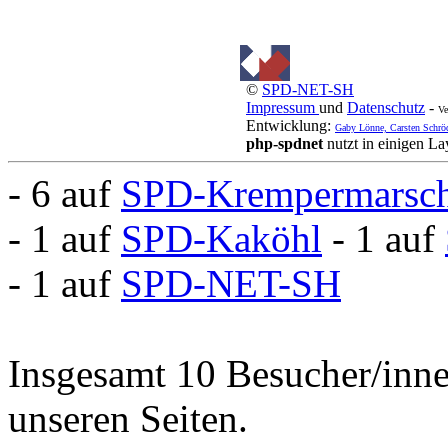
©
SPD-NET-SH
Impressum
und
Datenschutz
-
Ve
Entwicklung:
Gaby Lönne, Carsten Schrö
php-spdnet
nutzt in einigen L
- 6 auf
SPD-Krempermarsc
- 1 auf
SPD-Kaköhl
- 1 auf
- 1 auf
SPD-NET-SH
Insgesamt 10 Besucher/inne
unseren Seiten.