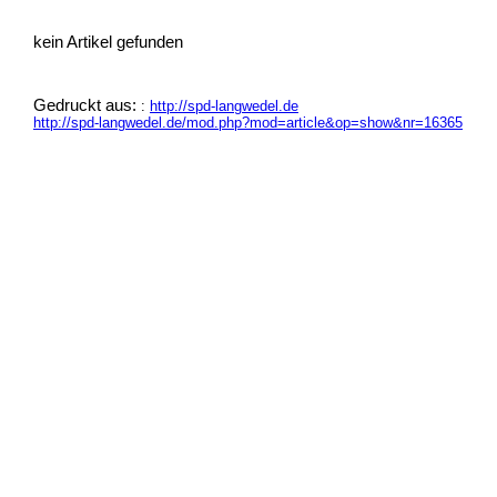
kein Artikel gefunden
Gedruckt aus:
:
http://spd-langwedel.de
http://spd-langwedel.de/mod.php?mod=article&op=show&nr=16365