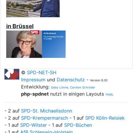
in Brüssel
©
SPD-NET-SH
Impressum
und
Datenschutz
-
Version 8.00
Entwicklung:
Gaby Lönne, Carsten Schröder
php-spdnet
nutzt in einigen Layouts
YAML
- 2 auf
SPD-St. Michaelisdonn
- 2 auf
SPD-Krempermarsch
- 1 auf
SPD Kölln-Reisiek
- 1 auf
SPD-Wilster
- 1 auf
SPD-Büchen
- 1 auf
AfB Schleswig-Holstein