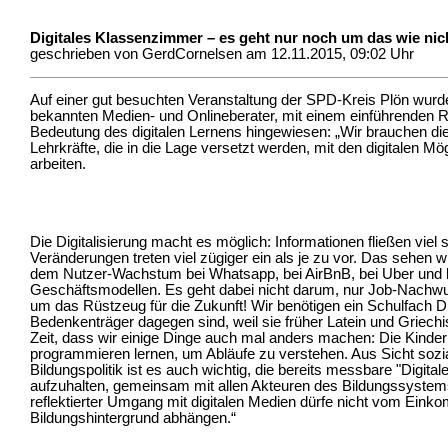
Digitales Klassenzimmer – es geht nur noch um das wie ni
geschrieben von GerdCornelsen am 12.11.2015, 09:02 Uhr
Auf einer gut besuchten Veranstaltung der SPD-Kreis Plön wu
bekannten Medien- und Onlineberater, mit einem einführenden R
Bedeutung des digitalen Lernens hingewiesen: „Wir brauchen die 
Lehrkräfte, die in die Lage versetzt werden, mit den digitalen Mög
arbeiten.
Die Digitalisierung macht es möglich: Informationen fließen viel 
Veränderungen treten viel zügiger ein als je zu vor. Das sehen 
dem Nutzer-Wachstum bei Whatsapp, bei AirBnB, bei Uber und be
Geschäftsmodellen. Es geht dabei nicht darum, nur Job-Nachw
um das Rüstzeug für die Zukunft! Wir benötigen ein Schulfach D
Bedenkenträger dagegen sind, weil sie früher Latein und Griechi
Zeit, dass wir einige Dinge auch mal anders machen: Die Kind
programmieren lernen, um Abläufe zu verstehen. Aus Sicht soz
Bildungspolitik ist es auch wichtig, die bereits messbare "Digita
aufzuhalten, gemeinsam mit allen Akteuren des Bildungssystem
reflektierter Umgang mit digitalen Medien dürfe nicht vom Ei
Bildungshintergrund abhängen.“