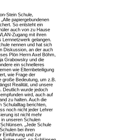
on-Stein Schule,
. „Alle papiergebundenen
chert. So entsteht ein
Schüler auch von zu Hause
 WLAN-Zugang mit ihren
s Lernnetzwerk gelangen.
schule nennen und hat sich
en Diskussion, an der auch
ises Plön Herrn Axel Böhm,
nja Grabowsky und die
ndere ein schnelleres
emen wie Elternbeteiligung
rt, wie Frage der
ne große Bedeutung, um z.B.
ängst Realität, und unsere
n. Deutlich wurde jedoch
 empfunden wird, auch auf
and zu halten. Auch die
 Schulalltag berichten,
s noch nicht jeder Lehrer
ierung ist nicht mehr
 in unseren Schulen
 Schlünsen. „Jede Schule
Schulen bei ihren
 Einführung und zur
e Folge sein“, so Schlünsen