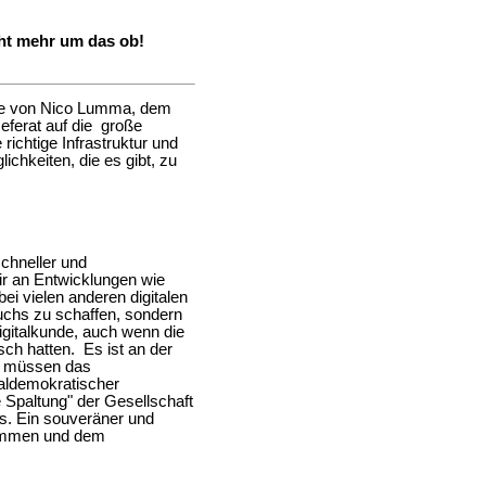
cht mehr um das ob!
rde von Nico Lumma, dem
eferat auf die große
richtige Infrastruktur und
lichkeiten, die es gibt, zu
schneller und
wir an Entwicklungen wie
i vielen anderen digitalen
uchs zu schaffen, sondern
igitalkunde, auch wenn die
sch hatten. Es ist an der
er müssen das
ialdemokratischer
le Spaltung" der Gesellschaft
s. Ein souveräner und
nkommen und dem