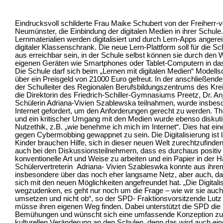
Eindrucksvoll schilderte Frau Maike Schubert von der Freiherr-v
Neumünster, die Einbindung der digitalen Medien in ihrer Schule
Lernmaterialien werden digitalisiert und durch Lern-Apps angerei
digitaler Klassenschrank. Die neue Lern-Plattform soll für die 
aus erreichbar sein, in der Schule selbst können sie durch den
eigenen Geräten wie Smartphones oder Tablet-Computern in da
Die Schule darf sich beim „Lernen mit digitalen Medien“ Modell
über ein Preisgeld von 21000 Euro gefreut. In der anschließend
der Schulleiter des Regionalen Berufsbildungszentrums des Kre
die Direktorin des Friedrich-Schiller-Gymnasiums Preetz, Dr. A
Schülerin Adriana-Vivien Szablewska teilnahmen, wurde insbeso
Internet gefordert, um den Anforderungen gerecht zu werden. Th
und ein kritischer Umgang mit den Medien wurde ebenso diskutie
Nutzethik, z.B. „wie benehme ich mich im Internet“. Dies hat ei
gegen Cybermobbing gewappnet zu sein. Die Digitalisierung ist l
Kinder brauchen Hilfe, sich in dieser neuen Welt zurechtzufinde
auch bei den Diskussionsteilnehmern, dass es durchaus positiv
konventionelle Art und Weise zu arbeiten und ein Papier in der H
Schülervertreterin Adriana- Vivien Szableswka konnte aus ihrem
insbesondere über das noch eher langsame Netz, aber auch, das
sich mit den neuen Möglichkeiten angefreundet hat. „Die Digitalis
wegzudenken, es geht nur noch um die Frage – wie wir sie auch
umsetzen und nicht ob“, so der SPD- Fraktionsvorsitzende Lutz
müsse ihren eigenen Weg finden. Dabei unterstützt die SPD die 
Bemühungen und wünscht sich eine umfassende Konzeption zur
kulturellen Veränderung an den Schulen, denn das wird auch ein