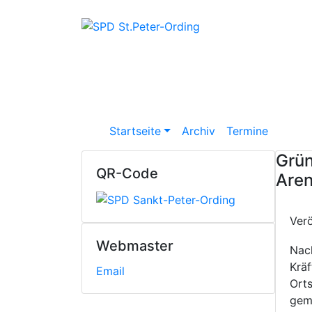
Startseite
Archiv
Termine
Grün
QR-Code
Are
Ver
Webmaster
Nac
Krä
Email
Orts
geme