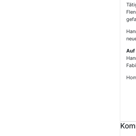
Täti
Flen
gefa
Hann
neue
Auf 
Hann
Fab
Hom
Kom