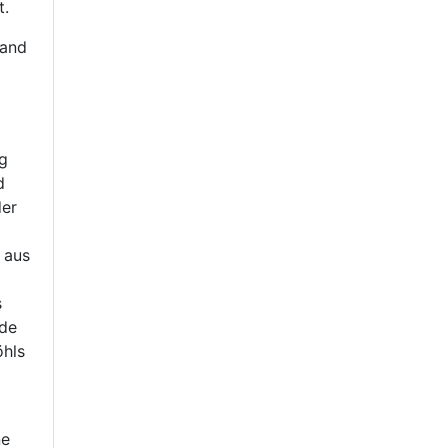
t.
tand
g
d
der
 aus
s
rde
öhls
ne