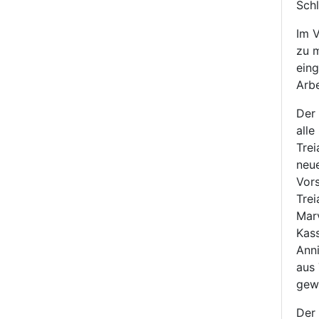
Schl
Im V
zu m
eing
Arbe
Der 
alle
Trei
neue
Vor
Trei
Marv
Kass
Anni
aus 
gewä
Der 