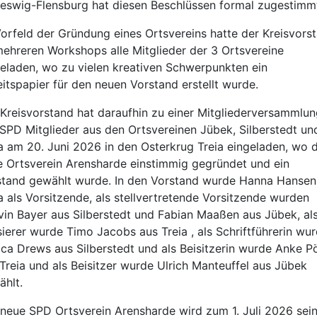
eswig-Flensburg hat diesen Beschlüssen formal zugestimm
orfeld der Gründung eines Ortsvereins hatte der Kreisvors
ehreren Workshops alle Mitglieder der 3 Ortsvereine
eladen, wo zu vielen kreativen Schwerpunkten ein
itspapier für den neuen Vorstand erstellt wurde.
Kreisvorstand hat daraufhin zu einer Mitgliederversammlun
 SPD Mitglieder aus den Ortsvereinen Jübek, Silberstedt un
a am 20. Juni 2026 in den Osterkrug Treia eingeladen, wo 
 Ortsverein Arensharde einstimmig gegründet und ein
stand gewählt wurde. In den Vorstand wurde Hanna Hansen
a als Vorsitzende, als stellvertretende Vorsitzende wurden
in Bayer aus Silberstedt und Fabian Maaßen aus Jübek, al
ierer wurde Timo Jacobs aus Treia , als Schriftführerin wu
ca Drews aus Silberstedt und als Beisitzerin wurde Anke P
Treia und als Beisitzer wurde Ulrich Manteuffel aus Jübek
hlt.
neue SPD Ortsverein Arensharde wird zum 1. Juli 2026 sei