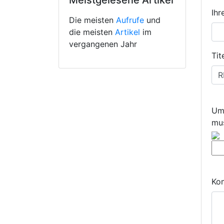
Meistgelesene Artikel
Ihr
Die meisten
Aufrufe
und
die meisten
Artikel
im
vergangenen Jahr
Tite
Um
mus
Ko