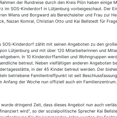
Rahmen der Rundreise durch den Kreis Plön haben einige M
z im SOS-Kinderdorf in Lütjenburg vorbeigeschaut. Der Ein
ren Wiens und Borgward als Bereichsleiter und Frau zur He
ck, Nazan Komral, Christian Otto und Kai Bellstedt für Frag
 SOS-Kinderdorf zählt mit seinen Angeboten zu den großen
ion Lütjenburg und mit über 120 Mitarbeiterinnen und Mita
eitgebern. In 10 Kinderdorffamilien und Wohngruppen werd
endliche betreut. Neben vielfältigen anderen Angeboten b
dertagesstätte, in der 45 Kinder betreut werden. Der bish
teln betriebene Familientreffpunkt ist seit Beschlussfassu
n Anfang der Woche nun offiziell auch ein Familienzentrum.
 wurde dringend Zeit, dass dieses Angebot nun auch verläs
finanziert wird“, so der sozialpolitische Sprecher Kai Bellst