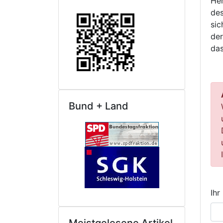
Her
des
sic
der
das
Bund + Land
Ihr