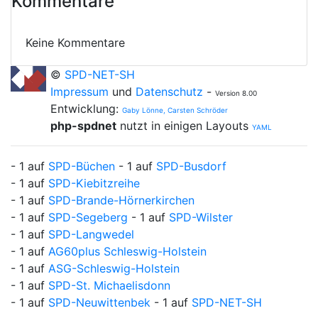
Kommentare
Keine Kommentare
©
SPD-NET-SH
Impressum
und
Datenschutz
-
Version 8.00
Entwicklung:
Gaby Lönne, Carsten Schröder
php-spdnet
nutzt in einigen Layouts
YAML
- 1 auf
SPD-Büchen
- 1 auf
SPD-Busdorf
- 1 auf
SPD-Kiebitzreihe
- 1 auf
SPD-Brande-Hörnerkirchen
- 1 auf
SPD-Segeberg
- 1 auf
SPD-Wilster
- 1 auf
SPD-Langwedel
- 1 auf
AG60plus Schleswig-Holstein
- 1 auf
ASG-Schleswig-Holstein
- 1 auf
SPD-St. Michaelisdonn
- 1 auf
SPD-Neuwittenbek
- 1 auf
SPD-NET-SH