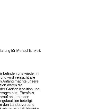
Haltung für Menschlichkeit,
r befinden uns wieder in
und wird versucht alle
n Anfang machte unsere
tlich waren die
der Großen Koalition und
rtrages aus. Ebenfalls
darauf anstehenden
skoalition beteiligt
 an den Landesverband
r Kreisverband Schleswig-