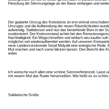
Flensburg die Stimmungslage an der Basis einfangen und weiter
Der geplante Umzug des Kreisbüros ist erst einmal verschoben
Umzuges und die Aufbereitung der neuen Räumlichkeiten wurd
aufwendig. Stattdessen wird nun das bestehende Büro in der Sc
modernisiert. Der Kreisvorstand achtet bei den Renovierungs
Nachhaltigkeit. Ein Wegschmeißen und einfach neu kaufen soll e
möglichst viel wiederaufbereitet werden. Auf unserem Kreisparte
neue Landesvorsitzende Serpil Midyatli eine energische Rede. Ih
Mut machen und nach vorne blicken lassen. Den Bericht des Krei
anbei.
Ich wünsche euch allen eine schöne Sommerferienzeit. Lasst u
mit neuem Mut das Ruder herumreißen. Wie heißt es so schön: 
Solidarische Grüße