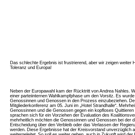
Das schlechte Ergebnis ist frustrierend, aber wir zeigen weiter 
Toleranz und Europa!
Neben der Europawahl kam der Rücktritt von Andrea Nahles. Wi
einer parteiinternen Wahlkampfphase um den Vorsitz. Es wurde 
Genossinnen und Genossen in den Prozess einzubeziehen. De
Mitgliederkonferenz am 05. Juni im „Hotel Strandhalle“. Mehrhei
Genossinnen und die Genossen gegen ein kopfloses Quittieren 
sprachen sich für ein Vorziehen der Evaluation des Koalitionsve
mehrheitlich möchten die Genossinnen und Genossen bei der 
Entscheidung über den Verbleib oder das Verlassen der Regierung
werden. Diese Ergebnisse hat der Kreisvorstand unverzüglich
weitergeleitet. So soll es weiter gehen, auch in Zukunft wird de