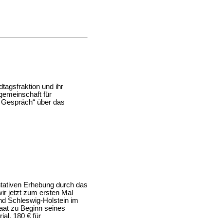
tagsfraktion und ihr
sgemeinschaft für
r Gespräch“ über das
ntativen Erhebung durch das
 wir jetzt zum ersten Mal
nd Schleswig-Holstein im
saat zu Beginn seines
ial, 180 € für