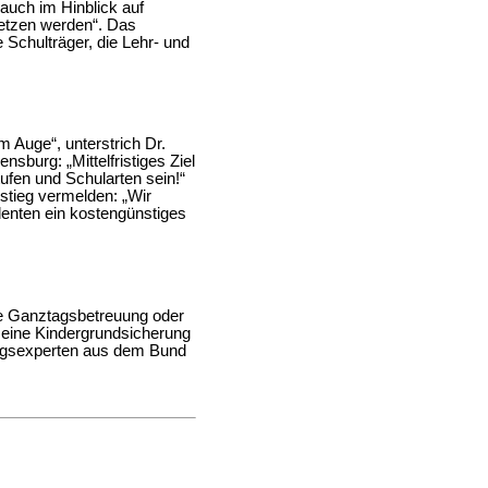
 auch im Hinblick auf
etzen werden“. Das
 Schulträger, die Lehr- und
 Auge“, unterstrich Dr.
burg: „Mittelfristiges Ziel
tufen und Schularten sein!“
stieg vermelden: „Wir
enten ein kostengünstiges
die Ganztagsbetreuung oder
 eine Kindergrundsicherung
ungsexperten aus dem Bund