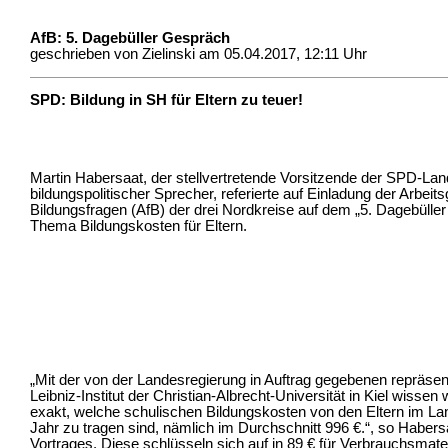
AfB: 5. Dagebüller Gespräch
geschrieben von Zielinski am 05.04.2017, 12:11 Uhr
SPD: Bildung in SH für Eltern zu teuer!
Martin Habersaat, der stellvertretende Vorsitzende der SPD-Land
bildungspolitischer Sprecher, referierte auf Einladung der Arbeit
Bildungsfragen (AfB) der drei Nordkreise auf dem „5. Dagebülle
Thema Bildungskosten für Eltern.
„Mit der von der Landesregierung in Auftrag gegebenen repräse
Leibniz-Institut der Christian-Albrecht-Universität in Kiel wissen
exakt, welche schulischen Bildungskosten von den Eltern im La
Jahr zu tragen sind, nämlich im Durchschnitt 996 €.“, so Haber
Vortrages. Diese schlüsseln sich auf in 89 € für Verbrauchsmater