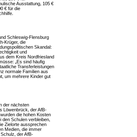
hulische Ausstattung, 105 €
0 € für die
chhilfe.
d und Schleswig-Flensburg
th-Krüger, die
ildungspolitischen Skandal:
echtigkeit und
us dem Kreis Nordfriesland
 müsse: „Es sind häufig
taatliche Transferleistungen
anz normale Familien aus
t, um mehrere Kinder gut
n der nächsten
mas Löwenbrück, der AfB-
t wurden die hohen Kosten
ei den Schulen verbleiben,
ie Zielorte aussprechen
alen Medien, die immer
 Schulz, der AfB-