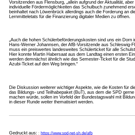
Vorsitzenden aus Flensburg, „allein aufgrund der Aktualität, aber
individuelle Fördermöglichkeiten das Schulbuch zunehmend ers
beinhaltet nach Löwenbrück allerdings auch die Forderung an die
Lernmitteletats für die Finanzierung digitaler Medien zu öffnen.
„Auch die hohen Schülerbeförderungskosten sind uns ein Dorn im
Hans-Werner Johannsen, der AfB-Vorsitzende aus Schleswig-Flens
muss ein preiswertes landesweites Schülerticket für alle Schuls
Hier konnte Martin Habersaat aus dem Landtag einen ersten Ein
werden demnächst ähnlich wie das Semester-Ticket für die Stud
Azubi-Ticket auf den Weg bringen.“
Die Diskussion weiterer wichtiger Aspekte, wie die Kosten für 
das Bildungs- und Teilhabepaket (BuT), aus dem die SPD gerne
machen würde, sollen im Vorfeld der Bundestagswahl mit Bild
in dieser Runde weiter thematisiert werden.
Gedruckt aus:
:
https://www.spd-net-sh.de/afb