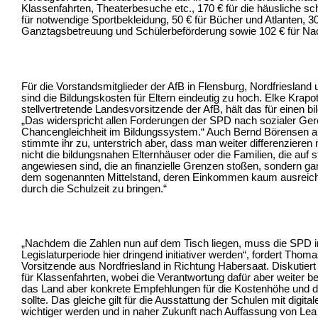
Klassenfahrten, Theaterbesuche etc., 170 € für die häusliche sc
für notwendige Sportbekleidung, 50 € für Bücher und Atlanten, 30
Ganztagsbetreuung und Schülerbeförderung sowie 102 € für Na
Für die Vorstandsmitglieder der AfB in Flensburg, Nordfrieslan
sind die Bildungskosten für Eltern eindeutig zu hoch. Elke Krapo
stellvertretende Landesvorsitzende der AfB, hält das für einen b
„Das widerspricht allen Forderungen der SPD nach sozialer Ger
Chancengleichheit im Bildungssystem.“ Auch Bernd Börensen a
stimmte ihr zu, unterstrich aber, dass man weiter differenzieren
nicht die bildungsnahen Elternhäuser oder die Familien, die auf s
angewiesen sind, die an finanzielle Grenzen stoßen, sondern g
dem sogenannten Mittelstand, deren Einkommen kaum ausreich
durch die Schulzeit zu bringen.“
„Nachdem die Zahlen nun auf dem Tisch liegen, muss die SPD i
Legislaturperiode hier dringend initiativer werden“, fordert Tho
Vorsitzende aus Nordfriesland in Richtung Habersaat. Diskutier
für Klassenfahrten, wobei die Verantwortung dafür aber weiter b
das Land aber konkrete Empfehlungen für die Kostenhöhe und d
sollte. Das gleiche gilt für die Ausstattung der Schulen mit digit
wichtiger werden und in naher Zukunft nach Auffassung von Lea