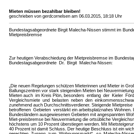
Mieten müssen bezahlbar bleiben!
geschrieben von gerdcornelsen am 06.03.2015, 18:18 Uhr
Bundestagsabgeordnete Birgit Malecha-Nissen stimmt im Bundes
Mietpreisbremse
Zur heutigen Verabschiedung der Mietpreisbremse im Bundestag
Bundestagsabgeordnete Dr. Birgit Malecha-Nissen:
„Die neuen Regelungen schützen Mieterinnen und Mieter in Gro
Ballungszentren vor stark steigenden Mieten bei Neuvermietung.
Mieten auch im Kreis Plön, besonders entlang der Kieler Förd
Vergleichsmiete und belasten neben den einkommensschwa
zunehmend auch Durchschnittsverdiener. Steigende Mietpreis
betroffenen Gebieten verstärkt ein arbeitsplatznahes Wohnen. 
Bundesländern ausgewiesenen Gebieten mit angespannten Woh
Miet-preisbremse bei Neuvermietung die ortsübliche Vergleichsm
höchstens um 10 Prozent überstiegen werden. Mit Mietsteigeru
40 Prozent ist damit Schluss. Der heutige Beschluss ist ein wic
gerechten Zugang zum Wohnungsmarkt“, so Malecha-Nissen