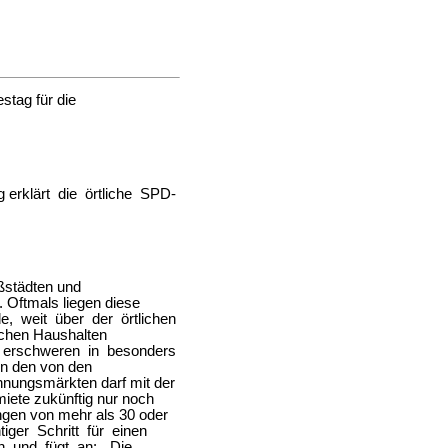
tag für die
 erklärt die örtliche SPD-
ßstädten und
 Oftmals liegen diese
e, weit über der örtlichen
chen Haushalten
e erschweren in besonders
In den von den
nungsmärkten darf mit der
iete zukünftig nur noch
ngen von mehr als 30 oder
htiger Schritt für einen
 und fügt an: „Die