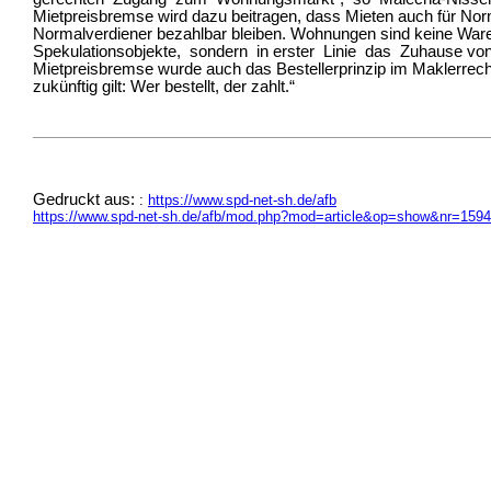
Mietpreisbremse wird dazu beitragen, dass Mieten auch für No
Normalverdiener bezahlbar bleiben. Wohnungen sind keine Wa
Spekulationsobjekte, sondern in erster Linie das Zuhause v
Mietpreisbremse wurde auch das Bestellerprinzip im Maklerre
zukünftig gilt: Wer bestellt, der zahlt.“
Gedruckt aus:
:
https://www.spd-net-sh.de/afb
https://www.spd-net-sh.de/afb/mod.php?mod=article&op=show&nr=159