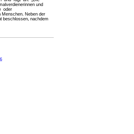
rmalverdienerinnen und
re oder
on Menschen. Neben der
cht beschlossen, nachdem
46