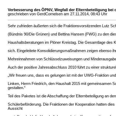
Verbesserung des ÖPNV, Wegfall der Elternbeteiligung bei
geschrieben von GerdCornelsen am 27.11.2014, 08:43 Uhr
Sehr zufrieden äußerten sich die Fraktionsvorsitzenden Lutz Sc
(Bündnis 90/Die Grünen) und Bettina Hansen (FWG) zu den die
Haushaltsberatungen im Plöner Kreistag. Die Gesamtlage des K
sich. Eingeleitete Konsolidierungsmaßnahmen zeigen ebenso i
Mehreinnahmen von Schlüsselzuweisungen und Minderausgabe
Auch der positive Jahresabschluss 2010 führt zu einer struktur
„Wir freuen uns, dass es gelungen ist mit der UWG-Fraktion u
Linken, Herrn Friedrich, den Haushalt 2015 mit gemeinsamen 
gestalten.“
Teil des Paketes ist die Abschaffung der Elternbeteiligung an d
Schülerbeförderung. Die Fraktionen der Kooperation hatten dies 
Aussicht