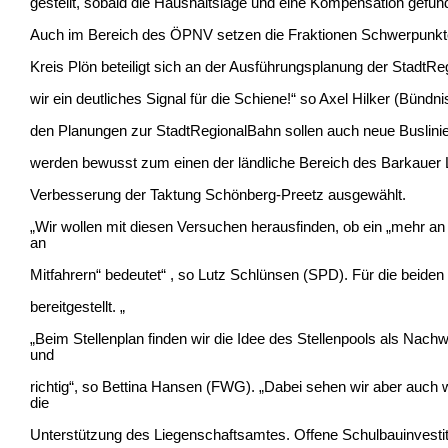
gestellt, sobald die Haushaltslage und eine Kompensation gefun
Auch im Bereich des ÖPNV setzen die Fraktionen Schwerpunkt
Kreis Plön beteiligt sich an der Ausführungsplanung der StadtR
wir ein deutliches Signal für die Schiene!“ so Axel Hilker (Bünd
den Planungen zur StadtRegionalBahn sollen auch neue Buslini
werden bewusst zum einen der ländliche Bereich des Barkauer
Verbesserung der Taktung Schönberg-Preetz ausgewählt.
„Wir wollen mit diesen Versuchen herausfinden, ob ein „mehr a
an
Mitfahrern“ bedeutet“ , so Lutz Schlünsen (SPD). Für die beide
bereitgestellt. „
„Beim Stellenplan finden wir die Idee des Stellenpools als Nach
und
richtig“, so Bettina Hansen (FWG). „Dabei sehen wir aber auch w
die
Unterstützung des Liegenschaftsamtes. Offene Schulbauinvesti