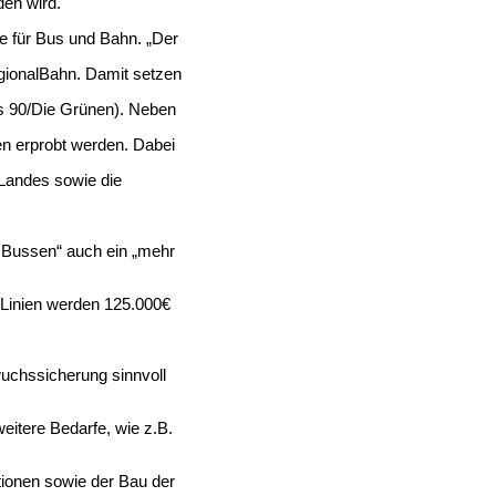
den wird.
e für Bus und Bahn. „Der
egionalBahn. Damit setzen
nis 90/Die Grünen). Neben
en erprobt werden. Dabei
 Landes sowie die
n Bussen“ auch ein „mehr
n Linien werden 125.000€
wuchssicherung sinnvoll
eitere Bedarfe, wie z.B.
tionen sowie der Bau der