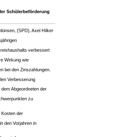
 der Schülerbeförderung
hlünsen, (SPD), Axel Hilker
sjährigen
reishaushalts verbessert
hre Wirkung wie
n bei den Zinszahlungen.
ellen Verbesserung
nd dem Abgeordneten der
Schwerpunkten zu
en Kosten der
in den Vorjahren in