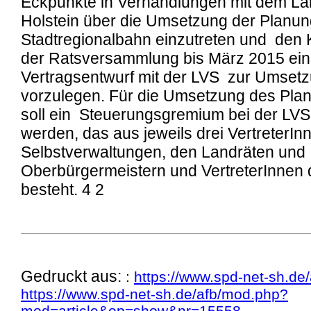
Gedruckt aus:
:
https://www.spd-net-sh.de/
https://www.spd-net-sh.de/afb/mod.php?
mod=article&op=show&nr=15558