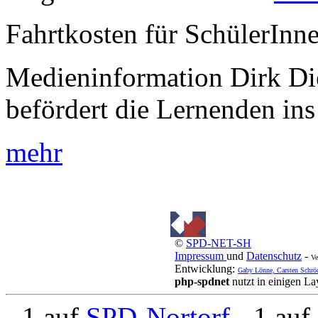
Fahrtkosten für SchülerInn
Medieninformation Dirk Di
befördert die Lernenden ins
mehr
©
SPD-NET-SH
Impressum
und
Datenschutz
-
Ve
Entwicklung:
Gaby Lönne, Carsten Schrö
php-spdnet
nutzt in einigen L
- 1 auf
SPD-Nortorf
- 1 auf