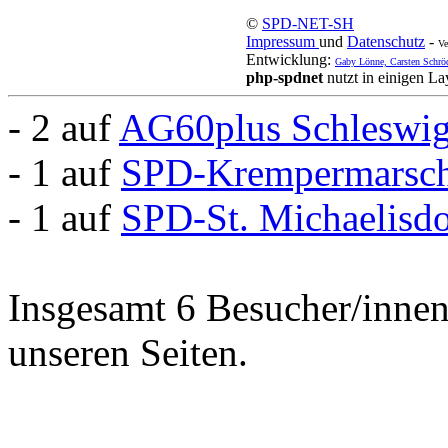
©
SPD-NET-SH
Impressum
und
Datenschutz
-
Ve
Entwicklung:
Gaby Lönne, Carsten Schrö
php-spdnet
nutzt in einigen L
- 2 auf
AG60plus Schleswig
- 1 auf
SPD-Krempermarsc
- 1 auf
SPD-St. Michaelisd
Insgesamt 6 Besucher/innen 
unseren Seiten.